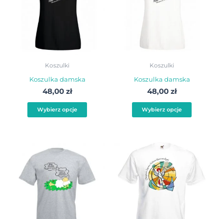
wiele
wiele
wariantów.
warian
Opcje
Opcje
można
możn
wybrać
wybra
Koszulki
Koszulki
na
na
Koszulka damska
Koszulka damska
stronie
stroni
48,00
zł
48,00
zł
produktu
produ
Wybierz opcje
Wybierz opcje
Ten
Ten
produkt
produ
ma
ma
wiele
wiele
wariantów.
warian
Opcje
Opcje