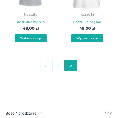
można
możn
wybrać
wybra
Koszulki
Koszulki
na
na
Koszulka męska
Koszulka męska
stronie
stroni
48,00
zł
48,00
zł
produktu
produ
Wybierz opcje
Wybierz opcje
←
1
2
1
143
›
Boże Narodzenie
4