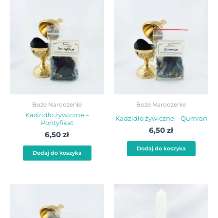
Boże Narodzenie
Boże Narodzenie
Kadzidło żywiczne –
Kadzidło żywiczne – Qumran
Pontyfikat
6,50
zł
6,50
zł
Dodaj do koszyka
Dodaj do koszyka
Zakre
Ten
cen:
produ
od
20,00 
ma