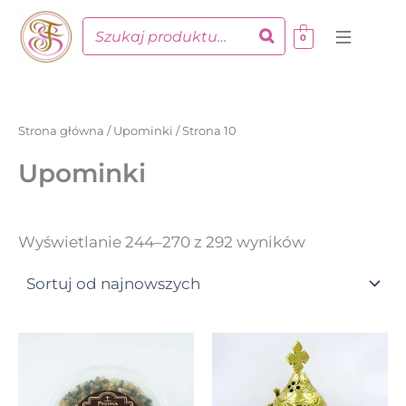
Posortowan
Przejdź
według
do
najnowszych
0
treści
Strona główna
/
Upominki
/ Strona 10
Upominki
Wyświetlanie 244–270 z 292 wyników