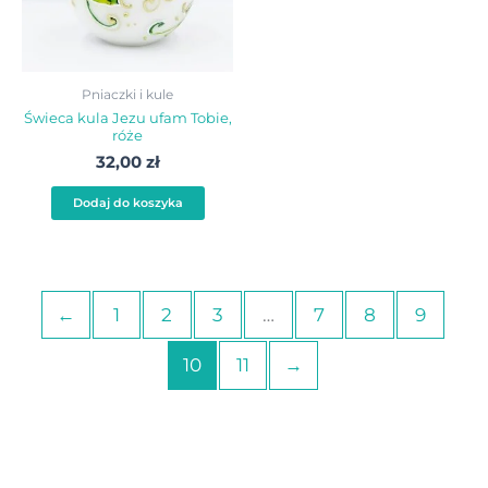
Pniaczki i kule
Świeca kula Jezu ufam Tobie,
róże
32,00
zł
Dodaj do koszyka
←
1
2
3
…
7
8
9
10
11
→