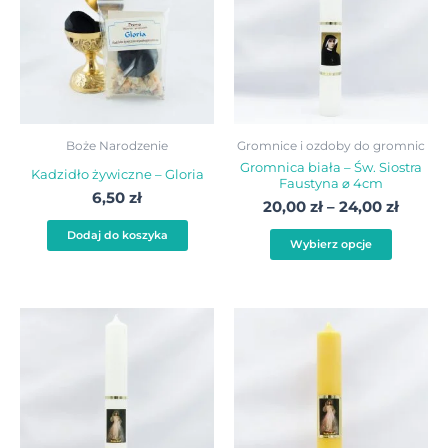
do
wiele
24,00 
warian
Opcje
możn
wybra
Boże Narodzenie
Gromnice i ozdoby do gromnic
na
Gromnica biała – Św. Siostra
Kadzidło żywiczne – Gloria
Faustyna ⌀ 4cm
stroni
6,50
zł
20,00
zł
–
24,00
zł
produ
Dodaj do koszyka
Wybierz opcje
Zakres
Zakre
Ten
Ten
cen:
cen:
produkt
produ
od
od
20,00 zł
20,00 
ma
ma
do
do
wiele
wiele
28,00 zł
28,00 
wariantów.
warian