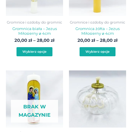
Opcje
Opcje
można
możn
wybrać
wybra
Gromnice i ozdoby do gromnic
Gromnice i ozdoby do gromnic
na
na
Gromnica biała – Jezus
Gromnica żółta – Jezus
Miłosierny ⌀ 4cm
Miłosierny ⌀ 4cm
stronie
stroni
20,00
zł
–
28,00
zł
20,00
zł
–
28,00
zł
produktu
produ
Wybierz opcje
Wybierz opcje
BRAK W
MAGAZYNIE