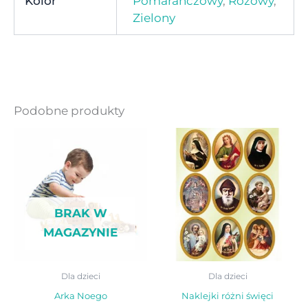
Kolor
Pomarańczowy
,
Różowy
,
Zielony
Podobne produkty
BRAK W
MAGAZYNIE
Dla dzieci
Dla dzieci
Arka Noego
Naklejki różni święci