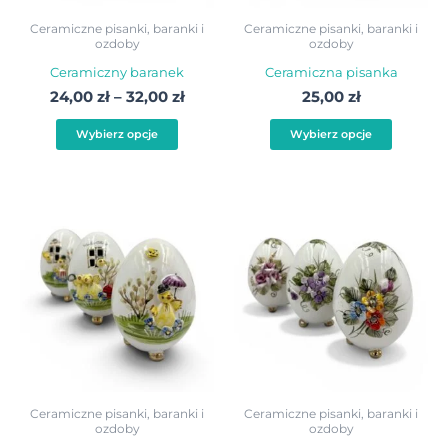
wybrać
wybra
Ceramiczne pisanki, baranki i
Ceramiczne pisanki, baranki i
ozdoby
ozdoby
na
na
Ceramiczny baranek
Ceramiczna pisanka
stronie
stroni
24,00
zł
–
32,00
zł
25,00
zł
produktu
produ
Wybierz opcje
Wybierz opcje
Zakre
Ten
Ten
cen:
produkt
produ
od
25,00 
ma
ma
do
wiele
wiele
35,00 
wariantów.
warian
Opcje
Opcje
można
możn
wybrać
wybra
Ceramiczne pisanki, baranki i
Ceramiczne pisanki, baranki i
ozdoby
ozdoby
na
na