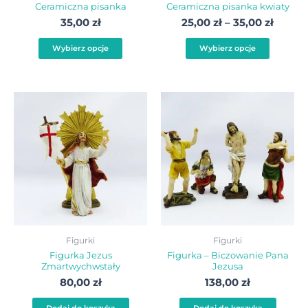
Ceramiczna pisanka
Ceramiczna pisanka kwiaty
stronie
stroni
35,00
zł
25,00
zł
–
35,00
zł
produktu
produ
Wybierz opcje
Wybierz opcje
Figurki
Figurki
Figurka Jezus
Figurka – Biczowanie Pana
Zmartwychwstały
Jezusa
80,00
zł
138,00
zł