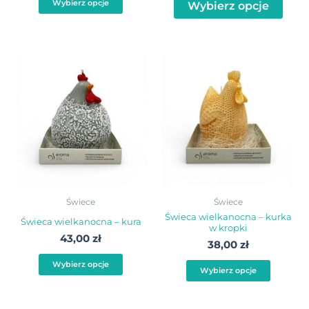
Wybierz opcje
Wybierz opcje
Ten
Ten
produkt
produ
ma
ma
wiele
wiele
wariantów.
warian
Opcje
Opcje
można
możn
wybrać
wybra
Świece
Świece
na
na
Świeca wielkanocna – kurka
Świeca wielkanocna – kura
w kropki
stronie
stroni
43,00
zł
38,00
zł
produktu
produ
Wybierz opcje
Wybierz opcje