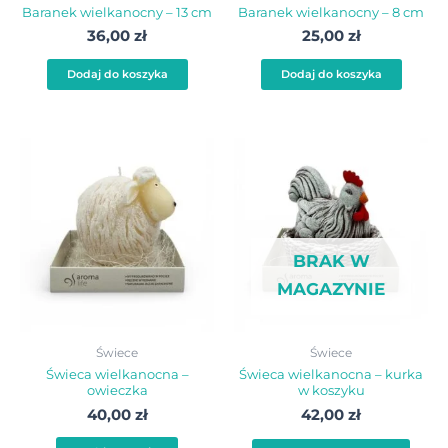
Baranek wielkanocny – 13 cm
Baranek wielkanocny – 8 cm
36,00
zł
25,00
zł
Dodaj do koszyka
Dodaj do koszyka
Ten
Ten
produkt
pro
ma
ma
wiele
wiel
BRAK W
wariantów.
wari
MAGAZYNIE
Opcje
Opc
można
moż
wybrać
wyb
Świece
Świece
na
na
Świeca wielkanocna –
Świeca wielkanocna – kurka
owieczka
w koszyku
stronie
stro
40,00
zł
42,00
zł
produktu
pro