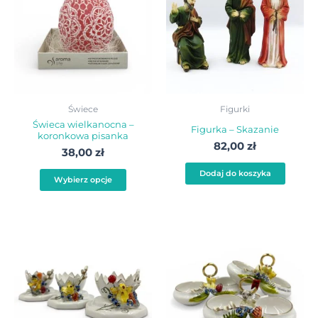
ma
wiele
wariantów.
Opcje
można
wybrać
Świece
Figurki
na
Świeca wielkanocna –
Figurka – Skazanie
koronkowa pisanka
stronie
82,00
zł
38,00
zł
produktu
Dodaj do koszyka
Wybierz opcje
Ten
Ten
produkt
produ
ma
ma
wiele
wiele
wariantów.
warian