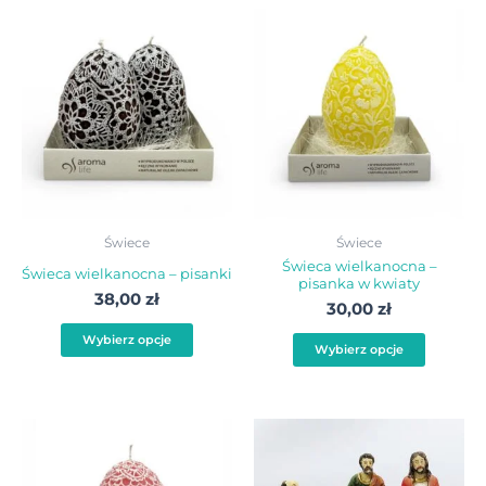
Ten
Ten
produkt
produ
ma
ma
wiele
wiele
wariantów.
warian
Opcje
Opcje
można
możn
wybrać
wybra
Świece
Świece
na
na
Świeca wielkanocna –
Świeca wielkanocna – pisanki
pisanka w kwiaty
stronie
stroni
38,00
zł
30,00
zł
produktu
produ
Wybierz opcje
Wybierz opcje
Ten
produkt