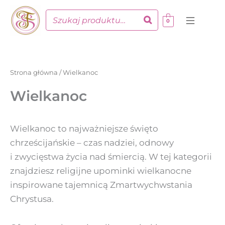
Posortowan
Przejdź
według
do
najnowszych
0
treści
Strona główna
/ Wielkanoc
Wielkanoc
Wielkanoc to najważniejsze święto
chrześcijańskie – czas nadziei, odnowy
i zwycięstwa życia nad śmiercią. W tej kategorii
znajdziesz religijne upominki wielkanocne
inspirowane tajemnicą Zmartwychwstania
Chrystusa.