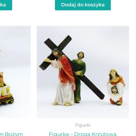
yka
Dodaj do koszyka
Figurki
iem Bożym
Figurka – Droga Krzyżowa