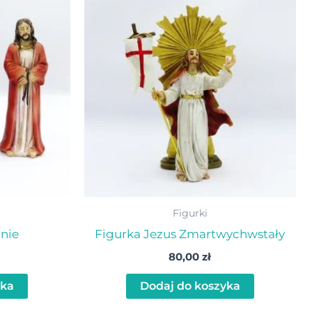
Figurki
anie
Figurka Jezus Zmartwychwstały
80,00
zł
yka
Dodaj do koszyka