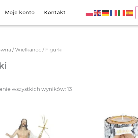
Posortowane
według
Moje konto
Kontakt
najnowszych
łówna
/
Wielkanoc
/ Figurki
ki
anie wszystkich wyników: 13