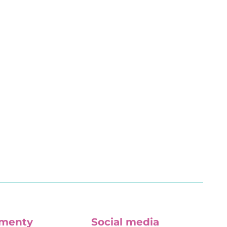
menty
Social media