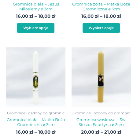
na
na
Gromnica biała – Jezus
Gromnica żółta – Matka Boża
Miłosierny ⌀ 3cm
Gromniczna ⌀ 3cm
stronie
stroni
16,00
zł
–
18,00
zł
16,00
zł
–
18,00
zł
produktu
produ
Wybierz opcje
Wybierz opcje
Zakres
Zakres
Ten
Ten
cen:
cen:
produkt
produ
od
od
16,00 zł
20,00 
ma
ma
do
do
wiele
wiele
18,00 zł
21,00 z
wariantów.
warian
Opcje
Opcje
można
możn
wybrać
wybra
Gromnice i ozdoby do gromnic
Gromnice i ozdoby do gromnic
na
na
Gromnica biała – Matka Boża
Gromnica woskowa – Św.
Gromniczna ⌀ 3cm
Siostra Faustyna ⌀ 3cm
stronie
stroni
16,00
zł
–
18,00
zł
20,00
zł
–
21,00
zł
produktu
produ