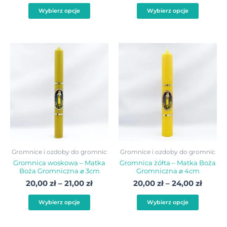
Wybierz opcje
Wybierz opcje
Zakres
Zakre
Ten
Ten
cen:
cen:
produkt
produ
od
od
20,00 zł
20,00 
ma
ma
do
do
wiele
wiele
21,00 zł
24,00 
wariantów.
warian
Opcje
Opcje
można
możn
wybrać
wybra
Gromnice i ozdoby do gromnic
Gromnice i ozdoby do gromnic
na
na
Gromnica woskowa – Matka
Gromnica żółta – Matka Boża
Boża Gromniczna ⌀ 3cm
Gromniczna ⌀ 4cm
stronie
stroni
20,00
zł
–
21,00
zł
20,00
zł
–
24,00
zł
produktu
produ
Wybierz opcje
Wybierz opcje