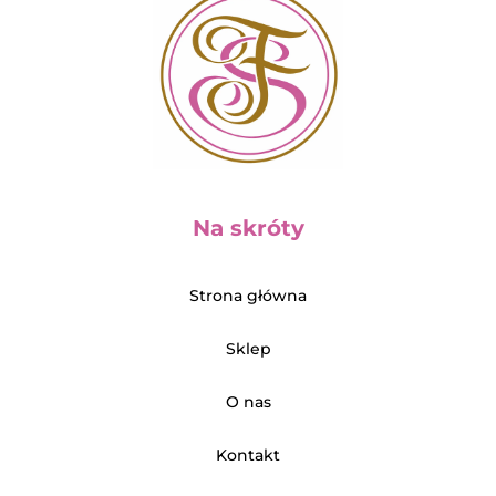
ó
w
Na skróty
Strona główna
Sklep
O nas
Kontakt