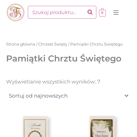
Posortowane
Przejdź
według
do
najnowszych
0
treści
Strona główna
/
Chrzest Święty
/ Pamiątki Chrztu Świętego
Pamiątki Chrztu Świętego
Wyświetlanie wszystkich wyników: 7