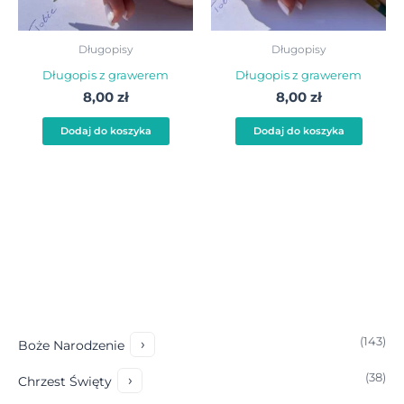
Długopisy
Długopisy
Długopis z grawerem
Długopis z grawerem
8,00
zł
8,00
zł
Dodaj do koszyka
Dodaj do koszyka
1
143
›
Boże Narodzenie
4
3
3
38
›
Chrzest Święty
8
p