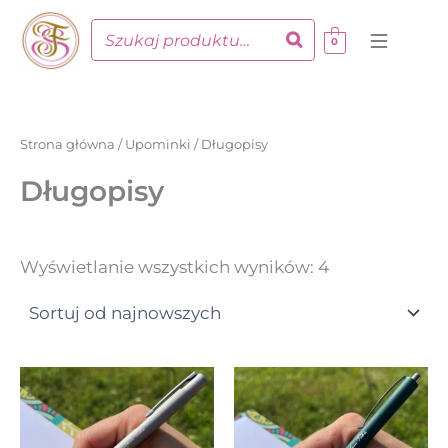
Posortowane
Przejdź
według
do
najnowszych
0
treści
Strona główna
/
Upominki
/ Długopisy
Długopisy
Wyświetlanie wszystkich wyników: 4