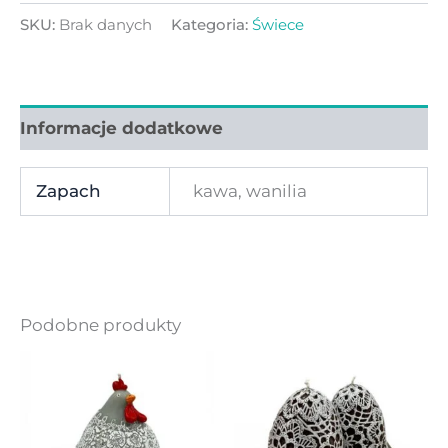
SKU:
Brak danych
Kategoria:
Świece
Informacje dodatkowe
Zapach
kawa, wanilia
Podobne produkty
Ten
Ten
produkt
produ
ma
ma