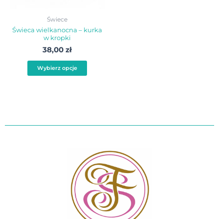
można
wybrać
Świece
na
Świeca wielkanocna – kurka
w kropki
stronie
38,00
zł
produktu
Wybierz opcje