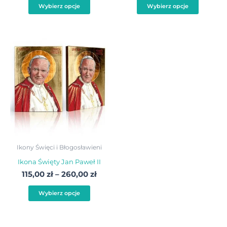
Wybierz opcje
Wybierz opcje
Zakres
Ten
cen:
produkt
od
115,00 zł
ma
do
wiele
260,00 zł
wariantów.
Opcje
można
wybrać
Ikony Święci i Błogosławieni
na
Ikona Święty Jan Paweł II
stronie
115,00
zł
–
260,00
zł
produktu
Wybierz opcje