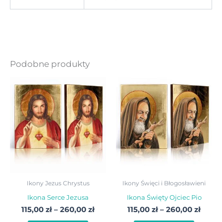
Podobne produkty
Zakres
Zakre
Ten
Ten
cen:
cen:
produkt
produ
od
od
115,00 zł
115,00
ma
ma
do
do
wiele
wiele
260,00 zł
260,0
wariantów.
warian
Opcje
Opcje
można
możn
wybrać
wybra
Ikony Jezus Chrystus
Ikony Święci i Błogosławieni
na
na
Ikona Serce Jezusa
Ikona Święty Ojciec Pio
stronie
stroni
115,00
zł
–
260,00
zł
115,00
zł
–
260,00
zł
produktu
produ