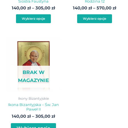
Siostra Faustyna
Rodzina 12
stronie
stroni
140,00
zł
–
305,00
zł
140,00
zł
–
570,00
zł
produktu
produ
Wybierz opcje
Wybierz opcje
Zakres
Ten
cen:
produkt
od
140,00 zł
ma
do
wiele
305,00 zł
BRAK W
wariantów.
MAGAZYNIE
Opcje
można
wybrać
Ikony Bizantyjskie
na
Ikona Bizantyjska – Św. Jan
Paweł II
stronie
140,00
zł
–
305,00
zł
produktu