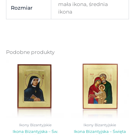
mała ikona, średnia
Rozmiar
ikona
Podobne produkty
Zakres
Zakr
Ten
Ten
cen:
cen:
produkt
produ
od
od
140,00 zł
140,0
ma
ma
do
do
wiele
wiele
305,00 zł
570,0
wariantów.
warian
Opcje
Opcje
można
możn
wybrać
wybra
Ikony Bizantyjskie
Ikony Bizantyjskie
na
na
Ikona Bizantyjska – Św.
Ikona Bizantyjska – Święta