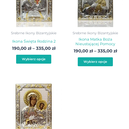
335,00 zł
335,0
wariantów.
warian
Opcje
Opcje
można
możn
wybrać
wybra
Srebrne Ikony Bizantyjskie
Srebrne Ikony Bizantyjskie
na
na
Ikona Matka Boża
Ikona Święta Rodzina 2
Nieustającej Pomocy
stronie
stroni
190,00
zł
–
335,00
zł
190,00
zł
–
335,00
zł
produktu
produ
Wybierz opcje
Wybierz opcje
Zakres
Ten
cen:
produkt
od
190,00 zł
ma
do
wiele
335,00 zł
wariantów.
Opcje