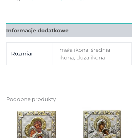
Informacje dodatkowe
mała ikona, średnia
Rozmiar
ikona, duża ikona
Podobne produkty
Zakres
Zakr
Ten
Ten
cen:
cen:
produkt
produ
od
od
190,00 zł
190,0
ma
ma
do
do
wiele
wiele