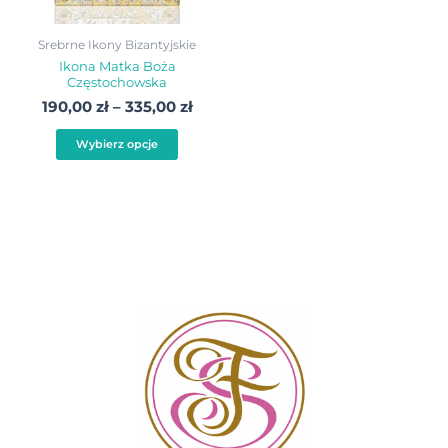
można
wybrać
Srebrne Ikony Bizantyjskie
na
Ikona Matka Boża
Częstochowska
stronie
190,00
zł
–
335,00
zł
produktu
Wybierz opcje