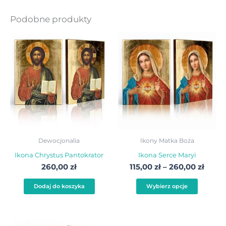
Podobne produkty
Zakre
Ten
cen:
produ
od
115,00
ma
do
wiele
260,0
warian
Opcje
możn
wybra
Dewocjonalia
Ikony Matka Boża
na
Ikona Chrystus Pantokrator
Ikona Serce Maryi
stroni
260,00
zł
115,00
zł
–
260,00
zł
produ
Dodaj do koszyka
Wybierz opcje
Zakres
Ten