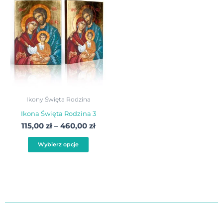
cen:
produkt
od
115,00 zł
ma
do
wiele
460,00 zł
wariantów.
Opcje
można
wybrać
Ikony Święta Rodzina
na
Ikona Święta Rodzina 3
stronie
115,00
zł
–
460,00
zł
produktu
Wybierz opcje