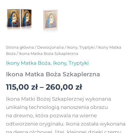
Strona główna
/
Dewocjonalia
/
Ikony, Tryptyki
/
Ikony Matka
Boża
/ Ikona Matka Boża Szkaplerzna
Ikony Matka Boża
,
Ikony, Tryptyki
Ikona Matka Boża Szkaplerzna
115,00
zł
–
260,00
zł
Ikona Matki Bożej Szkaplerznej wykonana
unikalną technologią nanoszenia obrazu
na drewno, która pozwala na wierne
odtworzenie oryginału. Ikona została wykonana
na desce olchowej, litej, klejonej dzięki czemu