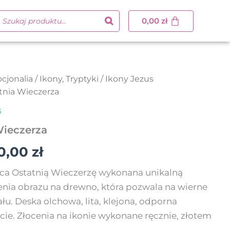
0,00
zł
cjonalia
/
Ikony, Tryptyki
/
Ikony Jezus
Zakres
tnia Wieczerza
cen:
s
od
Wieczerza
115,00 zł
0,00
zł
do
ąca Ostatnią Wieczerzę wykonana unikalną
nia obrazu na drewno, która pozwala na wierne
260,00 zł
łu. Deska olchowa, lita, klejona, odporna
cie. Złocenia na ikonie wykonane ręcznie, złotem