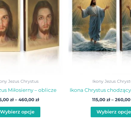
115,00 zł
ma
do
wiele
460,00 zł
wariantów.
Opcje
można
wybrać
na
stronie
produktu
kony Jezus Chrystus
Ikony Jezus Chryst
zus Miłosierny – oblicze
Ikona Chrystus chodząc
15,00
zł
–
460,00
zł
115,00
zł
–
260,0
Wybierz opcje
Wybierz opcje