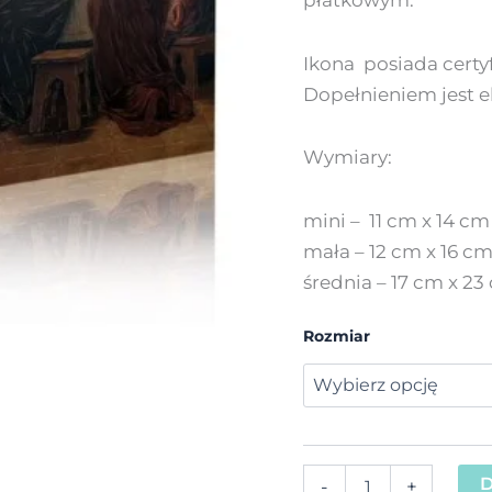
Ikona posiada certyf
Dopełnieniem jest e
Wymiary:
mini – 11 cm x 14 cm
mała – 12 cm x 16 c
średnia – 17 cm x 23
Rozmiar
D
-
+