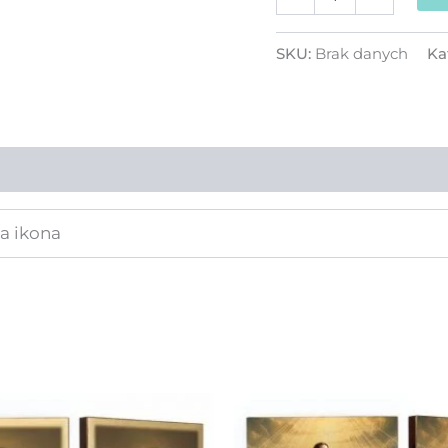
SKU:
Brak danych
Ka
ia ikona
Zakres
Ten
cen:
produkt
od