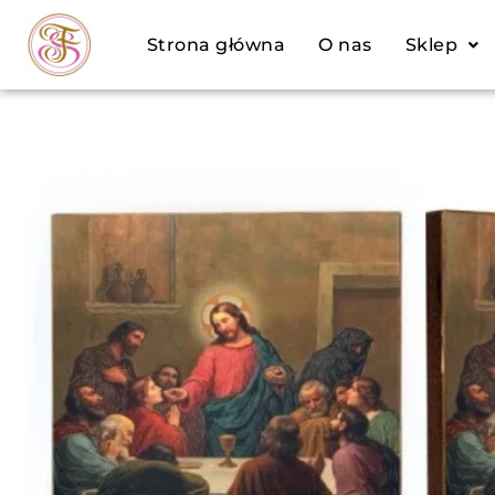
Przejdź
Strona główna
O nas
Sklep
do
treści