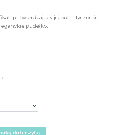
ikat, potwierdzający jej autentyczność.
leganckie pudełko.
m
 cm
odaj do koszyka