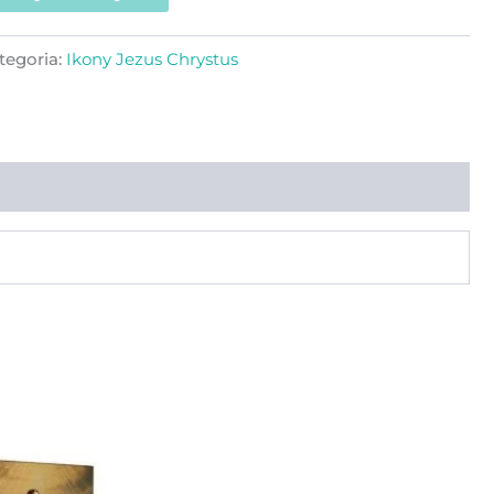
tegoria:
Ikony Jezus Chrystus
Zakres
Ten
cen:
produkt
od