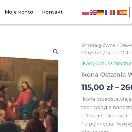
Moje konto
Kontakt
ilość
Strona główna
/
Dewo
Ikona
Chrystus
/ Ikona Osta
Ostatnia
Wieczerza
Ikony Jezus Chrystu
Ikona Ostatnia 
115,00
zł
–
26
Ikona przedstawiaj
technologią nanosze
odtworzenie orygina
na pęknięcia i wygię
płatkowym.