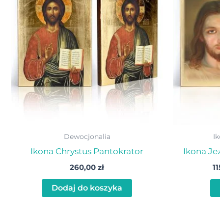
Dewocjonalia
I
Ikona Chrystus Pantokrator
Ikona Je
260,00
zł
1
Dodaj do koszyka