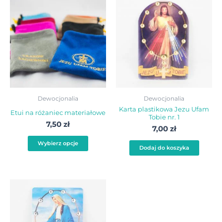
produkt
ma
wiele
wariantów.
Opcje
można
wybrać
Dewocjonalia
Dewocjonalia
na
Karta plastikowa Jezu Ufam
Etui na różaniec materiałowe
Tobie nr. 1
stronie
7,50
zł
7,00
zł
produktu
Wybierz opcje
Dodaj do koszyka