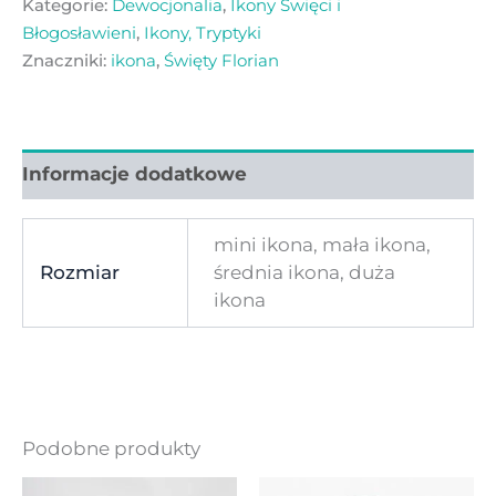
Kategorie:
Dewocjonalia
,
Ikony Święci i
Błogosławieni
,
Ikony, Tryptyki
Znaczniki:
ikona
,
Święty Florian
Informacje dodatkowe
mini ikona, mała ikona,
Rozmiar
średnia ikona, duża
ikona
Podobne produkty
Ten