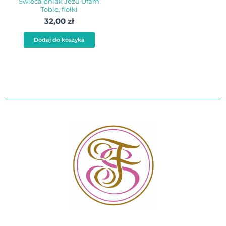
Świeca pniak Jezu Ufam
Tobie, fiołki
32,00
zł
Dodaj do koszyka