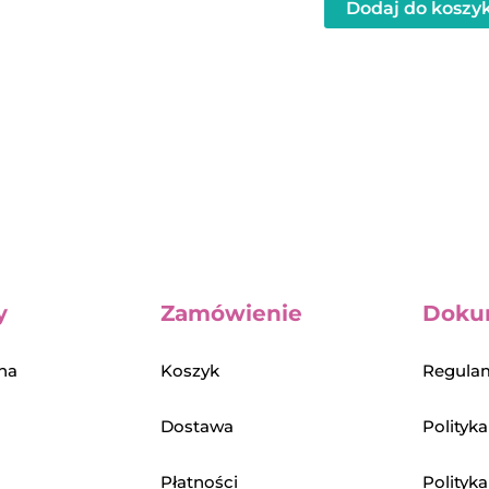
Dodaj do koszy
y
Zamówienie
Doku
na
Koszyk
Regulam
Dostawa
Polityk
Płatności
Polityk