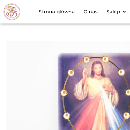
Przejdź
Strona główna
O nas
Sklep
do
treści