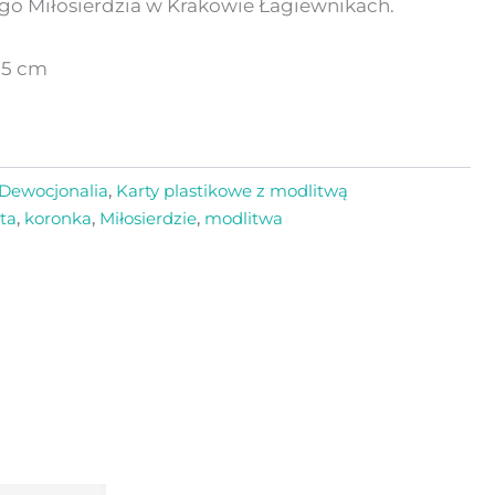
go Miłosierdzia w Krakowie Łagiewnikach.
,5 cm
Dewocjonalia
,
Karty plastikowe z modlitwą
ta
,
koronka
,
Miłosierdzie
,
modlitwa