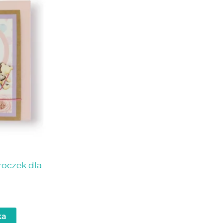
roczek dla
ka