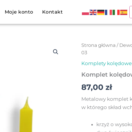
Moje konto
Kontakt
ilość
Strona główna
/
Dewo
Komplet
03
kolędowy
03
Komplety kolędowe
Komplet kolędo
87,00
zł
Metalowy komplet k
w którego skład wch
krzyż o wysoko