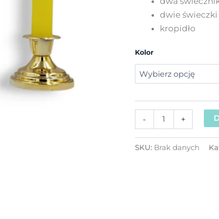
dwa świecznik
dwie świeczki
kropidło
Kolor
D
-
+
SKU:
Brak danych
Ka