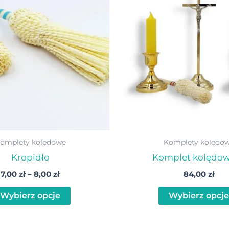
7,00 zł
ma
do
wiele
8,00 zł
wariantów.
Opcje
można
wybrać
na
stronie
produktu
omplety kolędowe
Komplety kolędo
Kropidło
Komplet kolędow
7,00
zł
–
8,00
zł
84,00
zł
Wybierz opcje
Wybierz opcje