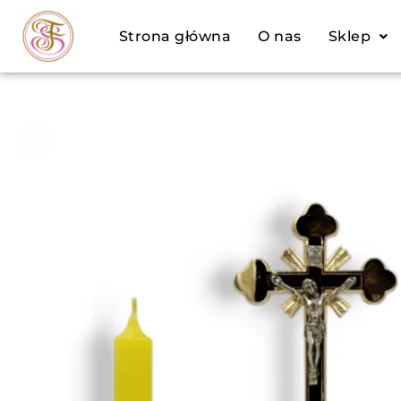
Przejdź
Strona główna
O nas
Sklep
do
treści