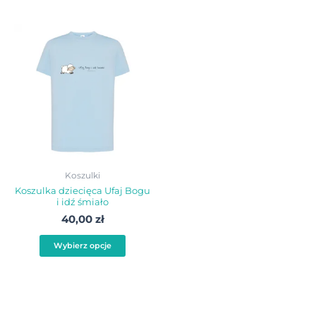
Ten
produkt
ma
wiele
wariantów.
Opcje
można
wybrać
Koszulki
na
Koszulka dziecięca Ufaj Bogu
i idź śmiało
stronie
40,00
zł
produktu
Wybierz opcje