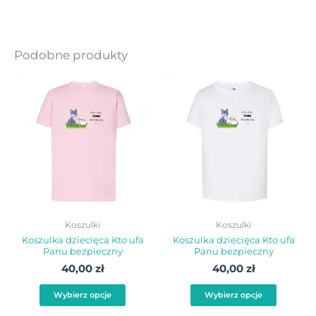
Podobne produkty
Ten
Ten
produkt
produ
ma
ma
wiele
wiele
wariantów.
warian
Opcje
Opcje
można
możn
wybrać
wybra
Koszulki
Koszulki
na
na
Koszulka dziecięca Kto ufa
Koszulka dziecięca Kto ufa
Panu bezpieczny
Panu bezpieczny
stronie
stroni
40,00
zł
40,00
zł
produktu
produ
Wybierz opcje
Wybierz opcje