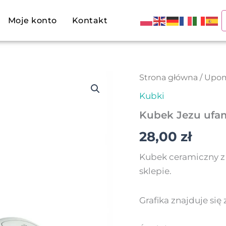
Moje konto
Kontakt
ilość
Strona główna
/
Upom
Kubek
Kubki
Jezu
ufam
Kubek Jezu ufa
Tobie
28,00
zł
Kubek ceramiczny z
sklepie.
Grafika znajduje się