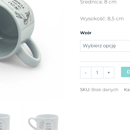
Średnica: 8 cm
Wysokość: 8,5 cm
Wzór
D
-
+
SKU:
Brak danych
Ka