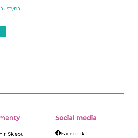
Faustyną
menty
Social media
Facebook
in Sklepu