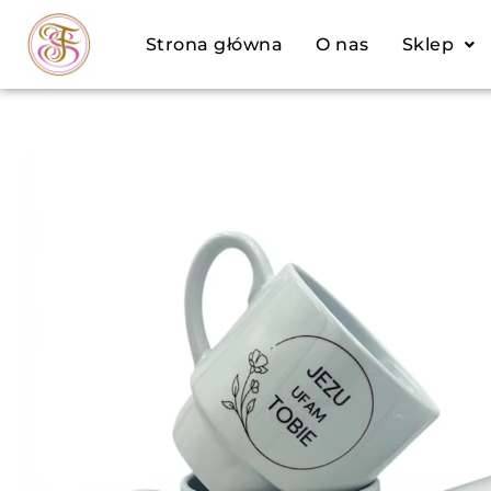
Przejdź
Strona główna
O nas
Sklep
do
treści