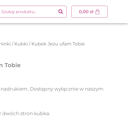
0,00
zł
inki
/
Kubki
/ Kubek Jezu ufam Tobie
m Tobie
 nadrukiem. Dostępny wyłącznie w naszym
 z dwóch stron kubka.