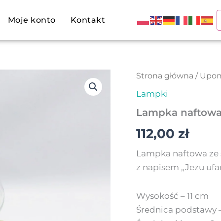
Moje konto
Kontakt
ilość
Strona główna
/
Upom
Lampka
Lampki
naftowa
31
Lampka naftowa 
-
Jezu
112,00
zł
ufam
Tobie
Lampka naftowa ze 
z napisem „Jezu ufa
Wysokość – 11 cm
Średnica podstawy 