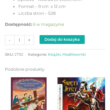
Format –
9 cm x 12 cm
Liczba stron –
528
Dostępność:
6 w magazynie
Dodaj do koszyka
-
+
SKU:
2792
Kategorie:
Książki
,
Modlitewniki
Podobne produkty