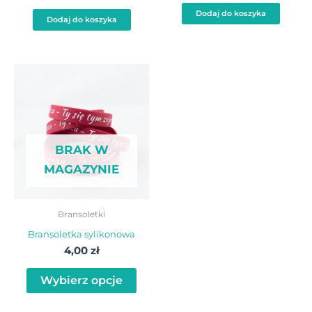
Dodaj do koszyka
Dodaj do koszyka
Ten
produkt
ma
wiele
BRAK W
wariantów.
MAGAZYNIE
Opcje
można
wybrać
Bransoletki
na
Bransoletka sylikonowa
stronie
4,00
zł
produktu
Wybierz opcje