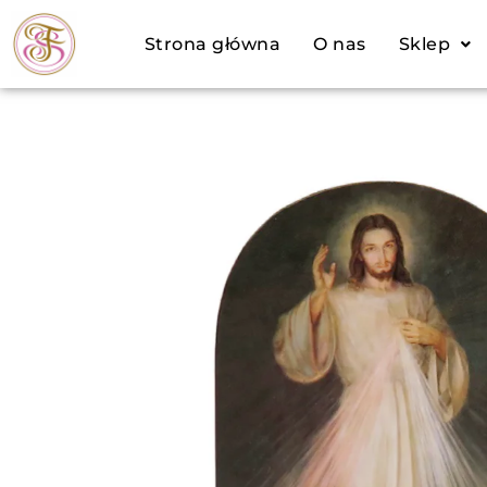
Przejdź
Strona główna
O nas
Sklep
do
treści