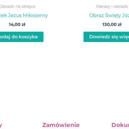
Obrazki na sklejce
Obrazy i obrazki
ek Jezus Miłosierny
Obraz Święty Jó
14,00
zł
130,00
zł
odaj do koszyka
Dowiedz się wię
y
Zamówienie
Doku