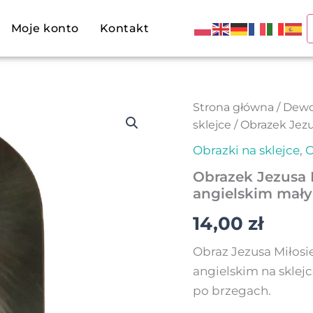
Moje konto
Kontakt
ilość
Strona główna
/
Dewo
Obrazek
sklejce
/ Obrazek Jez
Jezusa
Miłosiernego
Obrazki na sklejce
,
O
z
Obrazek Jezusa 
napisem
w
angielskim mały
języku
angielskim
14,00
zł
mały
Obraz Jezusa Miłosi
angielskim na sklej
po brzegach.