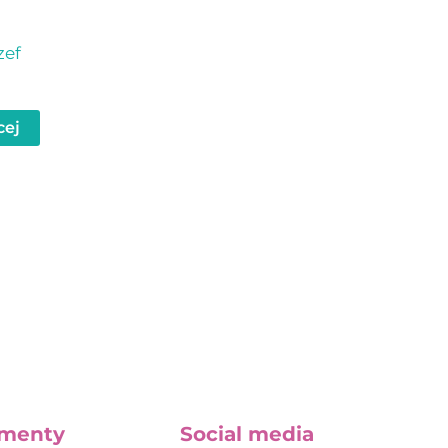
zef
cej
menty
Social media