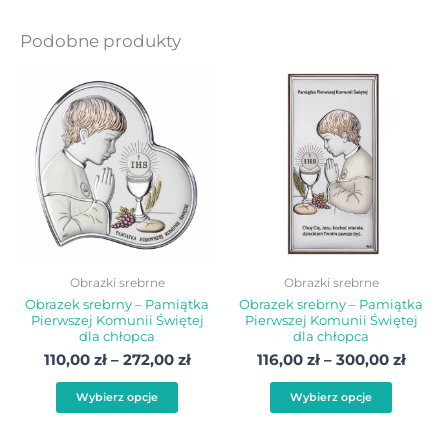
Podobne produkty
Zakres
Zakre
Ten
Ten
cen:
cen:
produkt
produ
od
od
110,00 zł
116,00
ma
ma
do
do
wiele
wiele
272,00 zł
300,0
wariantów.
warian
Opcje
Opcje
można
możn
wybrać
wybra
Obrazki srebrne
Obrazki srebrne
na
na
Obrazek srebrny – Pamiątka
Obrazek srebrny – Pamiątka
Pierwszej Komunii Świętej
Pierwszej Komunii Świętej
stronie
stroni
dla chłopca
dla chłopca
produktu
produ
110,00
zł
–
272,00
zł
116,00
zł
–
300,00
zł
Wybierz opcje
Wybierz opcje