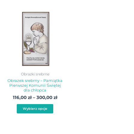
Zakres
Ten
cen:
produkt
od
116,00 zł
ma
do
wiele
300,00 zł
wariantów.
Opcje
można
wybrać
Obrazki srebrne
na
Obrazek srebrny – Pamiątka
Pierwszej Komunii Świętej
stronie
dla chłopca
produktu
116,00
zł
–
300,00
zł
Wybierz opcje