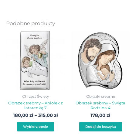
Podobne produkty
Zakres
Ten
cen:
produkt
od
180,00 zł
ma
do
wiele
315,00 zł
wariantów.
Opcje
można
wybrać
Chrzest Święty
Obrazki srebrne
na
Obrazek srebrny – Aniołek z
Obrazek srebrny – Święta
latarenką 7
Rodzina 4
stronie
180,00
zł
–
315,00
zł
178,00
zł
produktu
Wybierz opcje
Dodaj do koszyka