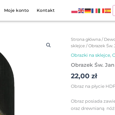
Moje konto
Kontakt
ilość
Strona główna
/
Dewo
Obrazek
sklejce
/ Obrazek Św. 
Św.
Jan
Obrazki na sklejce
,
O
Paweł
Obrazek Św. Jan 
II
w
22,00
zł
objęciach
Matki
Bożej
Obraz na płycie HD
Obraz posiada zawie
oraz drewnianą nóżk