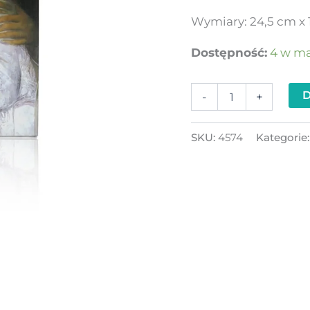
Wymiary: 24,5 cm x 
Dostępność:
4 w m
D
-
+
SKU:
4574
Kategorie