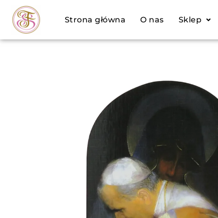
Przejdź
Strona główna
O nas
Sklep
do
treści