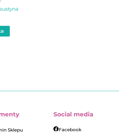
Faustyna
ka
menty
Social media
Facebook
in Sklepu