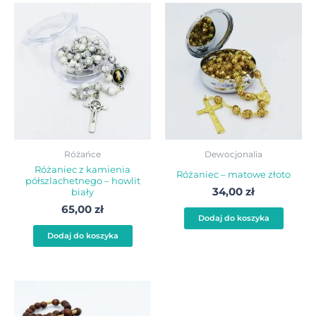
Różańce
Dewocjonalia
Różaniec z kamienia
Różaniec – matowe złoto
półszlachetnego – howlit
34,00
zł
biały
65,00
zł
Dodaj do koszyka
Dodaj do koszyka