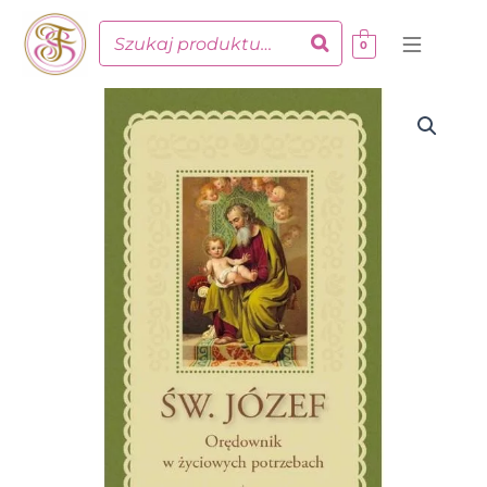
Przejdź
do
0
treści
ilość
Św.
Józef
-
Orędownik
w
życiowych
potrzebach