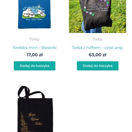
Torby
Torby
Torebka mini – Baranki
Torba z haftem – cytat ang.
17,00
zł
63,00
zł
Dodaj do koszyka
Dodaj do koszyka