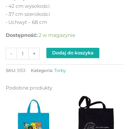
• 42 cm wysokości
• 37 cm szerokości
• Uchwyt – 68 cm
Dostępność:
2 w magazynie
Dodaj do koszyka
-
+
SKU:
5153
Kategoria:
Torby
Podobne produkty