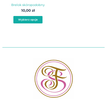
na
Brelok skóropodobny
stronie
10,00
zł
produktu
Wybierz opcje