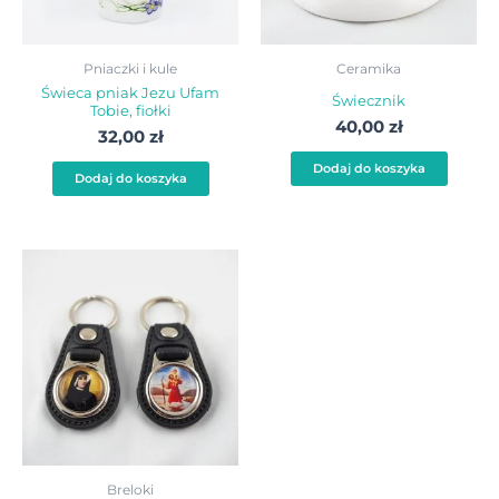
Pniaczki i kule
Ceramika
Świeca pniak Jezu Ufam
Świecznik
Tobie, fiołki
40,00
zł
32,00
zł
Dodaj do koszyka
Dodaj do koszyka
Ten
produkt
ma
wiele
wariantów.
Opcje
można
wybrać
Breloki