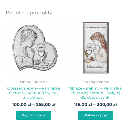
Podobne produkty
Zakres
Zakre
Ten
Ten
cen:
cen:
produkt
produ
od
od
100,00 zł
116,00
ma
ma
do
do
wiele
wiele
255,00 zł
300,0
wariantów.
warian
Opcje
Opcje
można
możn
wybrać
wybra
Obrazki srebrne
Obrazki srebrne
na
na
Obrazek srebrny – Pamiątka
Obrazek srebrny – Pamiątka
Pierwszej Komunii Świętej
Pierwszej Komunii Świętej
stronie
stroni
dla chłopca
dla dziewczynki
produktu
produ
100,00
zł
–
255,00
zł
116,00
zł
–
300,00
zł
Wybierz opcje
Wybierz opcje