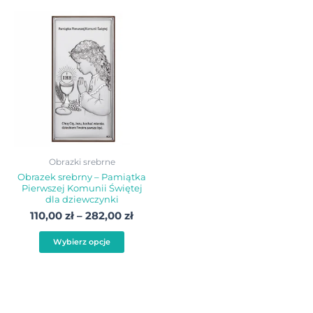
Zakres
Ten
cen:
produkt
od
110,00 zł
ma
do
wiele
282,00 zł
wariantów.
Opcje
można
wybrać
Obrazki srebrne
na
Obrazek srebrny – Pamiątka
Pierwszej Komunii Świętej
stronie
dla dziewczynki
produktu
110,00
zł
–
282,00
zł
Wybierz opcje