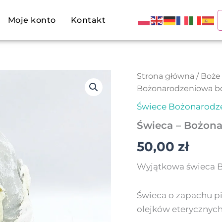
Moje konto
Kontakt
ilość
Strona główna
/
Boże
Świeca
Bożonarodzeniowa b
-
Bożonarodzeniowa
Świece Bożonarodz
bombka
Świeca – Bożon
z
krajobrazem
50,00
zł
Wyjątkowa świeca 
Świeca o zapachu pi
olejków eterycznych