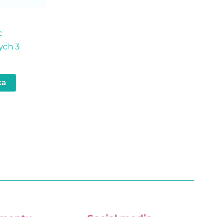
c
ych 3
ka