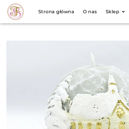
Przejdź
Strona główna
O nas
Sklep
do
treści