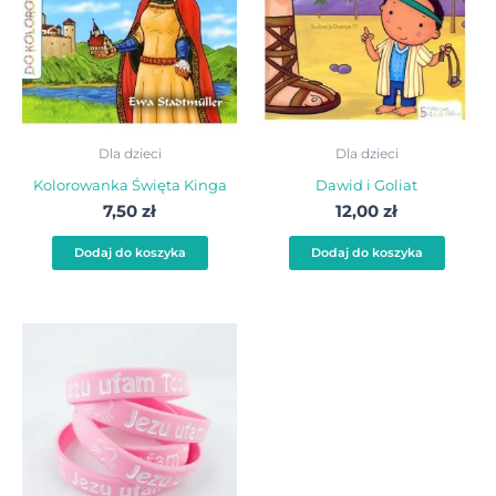
Dla dzieci
Dla dzieci
Kolorowanka Święta Kinga
Dawid i Goliat
7,50
zł
12,00
zł
Dodaj do koszyka
Dodaj do koszyka
Ten
produkt
ma
wiele
wariantów.
Opcje