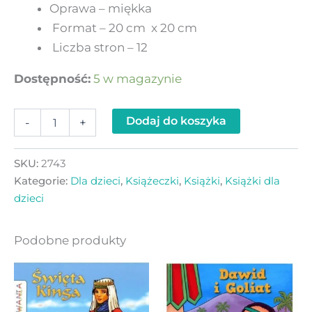
Oprawa – miękka
Format –
20 cm x 20 cm
Liczba stron –
12
Dostępność:
5 w magazynie
Dodaj do koszyka
-
+
SKU:
2743
Kategorie:
Dla dzieci
,
Książeczki
,
Książki
,
Książki dla
dzieci
Podobne produkty