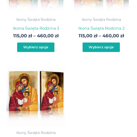
Opcje
Opcje
można
możn
wybrać
wybra
Ikony Święta Rodzina
Ikony Święta Rodzina
na
na
Ikona Święta Rodzina 3
Ikona Święta Rodzina 2
stronie
stroni
115,00
zł
–
460,00
zł
115,00
zł
–
460,00
zł
produktu
produ
Wybierz opcje
Wybierz opcje
Zakres
Ten
cen:
produkt
od
115,00 zł
ma
do
wiele
460,00 zł
wariantów.
Opcje
można
wybrać
Ikony Święta Rodzina