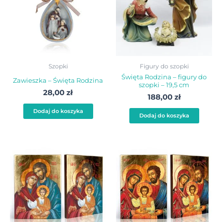
Szopki
Figury do szopki
Święta Rodzina – figury do
Zawieszka – Święta Rodzina
szopki – 19,5 cm
28,00
zł
188,00
zł
Dodaj do koszyka
Dodaj do koszyka
Zakres
Zakre
Ten
Ten
cen:
cen:
produkt
produ
od
od
115,00 zł
115,00
ma
ma
do
do
wiele
wiele
460,00 zł
460,0
wariantów.
warian