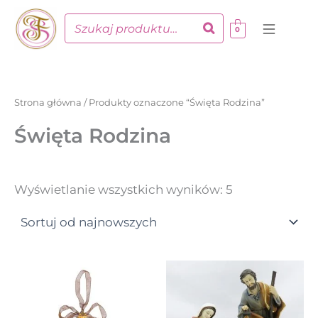
Posortowane
Przejdź
według
do
najnowszych
0
treści
Strona główna
/ Produkty oznaczone “Święta Rodzina”
Święta Rodzina
Wyświetlanie wszystkich wyników: 5