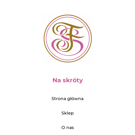
k
w
k
t
t
y
ó
w
Na skróty
Strona główna
Sklep
O nas