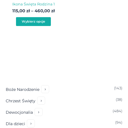
na
Ikona Święta Rodzina 1
stronie
115,00
zł
–
460,00
zł
produktu
Wybierz opcje
1
143
›
Boże Narodzenie
4
3
3
38
›
Chrzest Święty
8
p
4
p
r
484
›
Dewocjonalia
8
r
o
9
4
o
d
94
›
Dla dzieci
4
p
d